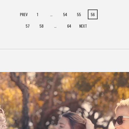
PREV
1
…
54
55
56
57
58
…
64
NEXT