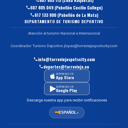
607 805 115 (Zona Raquetas)
607 805 049 (Pabellón Cecilio Gallego)
617 133 800 (Pabellón de La Mata)
DEPARTAMENTO DE TURISMO DEPORTIVO
Atención al turismo Nacional e Internacional
Coordinador Turismo Deportivo jlopez@torreviejasportscity.com
info@torreviejaspotscity.com
deportes@torrevieja.eu
DISPONIBLE EN
App Store
DISPONIBLE EN
Google Play
Descarga nuestra app para recibir notificaciones
ESPAÑOL
▲