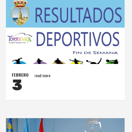
FEBRERO
read more
3