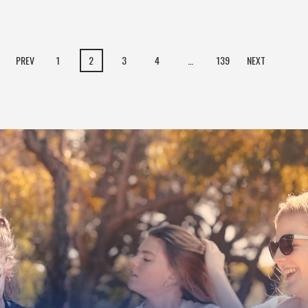
PREV
1
2
3
4
…
139
NEXT