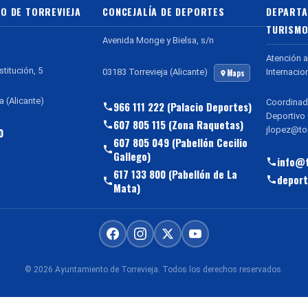
O DE TORREVIEJA
CONCEJALÍA DE DEPORTES
DEPARTA
TURISMO
Avenida Monge y Bielsa, s/n
Atención a
stitución, 5
Internacio
03183 Torrevieja (Alicante)
Maps
a (Alicante)
Coordinad
966 111 222 (Palacio Deportes)
Deportivo
607 805 115 (Zona Raquetas)
jlopez@tor
0
607 805 049 (Pabellón Cecilio
Gallego)
info@t
617 133 800 (Pabellón de La
deport
Mata)
© 2026 Ayuntamiento de Torrevieja. Todos los derechos reservados.