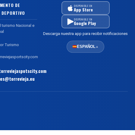
MENTO DE
DISPONIBLE EN
App Store
 DEPORTIVO
DISPONIBLE EN
Google Play
l turismo Nacional e
nal
Descarga nuestra app para recibir notificaciones
or Turismo
ESPAÑOL
▲
reviejasportscity.com
orreviejaspotscity.com
es@torrevieja.eu