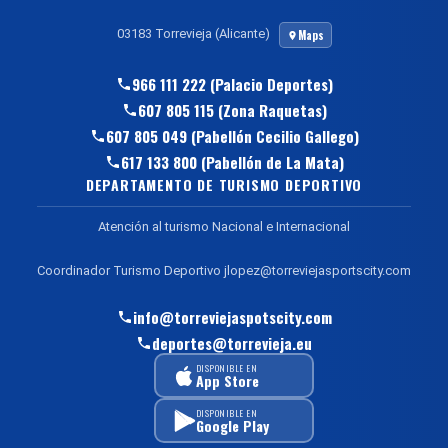
03183 Torrevieja (Alicante)
Maps
966 111 222 (Palacio Deportes)
607 805 115 (Zona Raquetas)
607 805 049 (Pabellón Cecilio Gallego)
617 133 800 (Pabellón de La Mata)
DEPARTAMENTO DE TURISMO DEPORTIVO
Atención al turismo Nacional e Internacional
Coordinador Turismo Deportivo jlopez@torreviejasportscity.com
info@torreviejaspotscity.com
deportes@torrevieja.eu
DISPONIBLE EN
App Store
DISPONIBLE EN
Google Play