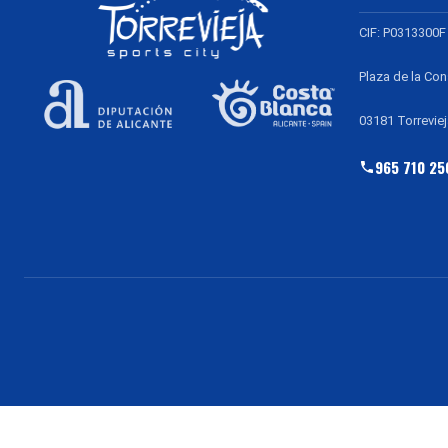
CIF: P0313300F
Plaza de la Con
03181 Torreviej
965 710 25