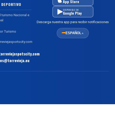
App Store
 DEPORTIVO
DISPONIBLE EN
Google Play
l turismo Nacional e
nal
Descarga nuestra app para recibir notificaciones
or Turismo
ESPAÑOL
▲
reviejasportscity.com
orreviejaspotscity.com
es@torrevieja.eu