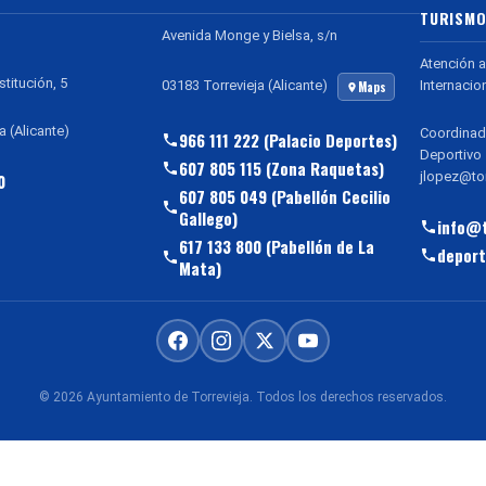
TURISMO
Avenida Monge y Bielsa, s/n
Atención a
stitución, 5
Internacio
03183 Torrevieja (Alicante)
Maps
a (Alicante)
Coordinad
966 111 222 (Palacio Deportes)
Deportivo
607 805 115 (Zona Raquetas)
jlopez@tor
0
607 805 049 (Pabellón Cecilio
Gallego)
info@t
617 133 800 (Pabellón de La
deport
Mata)
© 2026 Ayuntamiento de Torrevieja. Todos los derechos reservados.