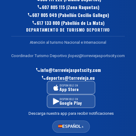
607 805 115 (Zona Raquetas)
607 805 049 (Pabellón Cecilio Gallego)
617 133 800 (Pabellón de La Mata)
DEPARTAMENTO DE TURISMO DEPORTIVO
Atención al turismo Nacional e Internacional
Coordinador Turismo Deportivo jlopez@torreviejasportscity.com
info@torreviejaspotscity.com
deportes@torrevieja.eu
DISPONIBLE EN
App Store
DISPONIBLE EN
Google Play
Descarga nuestra app para recibir notificaciones
ESPAÑOL
▲