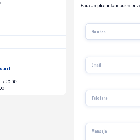
n
Para ampliar información enví
fo.net
0 a 20:00
:00