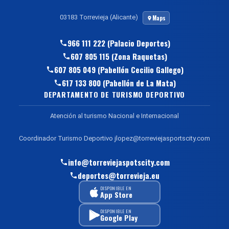
03183 Torrevieja (Alicante)
Maps
966 111 222 (Palacio Deportes)
607 805 115 (Zona Raquetas)
607 805 049 (Pabellón Cecilio Gallego)
617 133 800 (Pabellón de La Mata)
DEPARTAMENTO DE TURISMO DEPORTIVO
Atención al turismo Nacional e Internacional
Coordinador Turismo Deportivo jlopez@torreviejasportscity.com
info@torreviejaspotscity.com
deportes@torrevieja.eu
DISPONIBLE EN
App Store
DISPONIBLE EN
Google Play