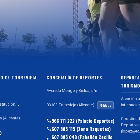
O DE TORREVIEJA
CONCEJALÍA DE DEPORTES
DEPARTA
TURISMO
Avenida Monge y Bielsa, s/n
Atención a
stitución, 5
Internacio
03183 Torrevieja (Alicante)
Maps
a (Alicante)
Coordinad
966 111 222 (Palacio Deportes)
Deportivo
607 805 115 (Zona Raquetas)
jlopez@tor
0
607 805 049 (Pabellón Cecilio