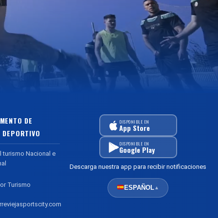
MENTO DE
DISPONIBLE EN
App Store
 DEPORTIVO
DISPONIBLE EN
Google Play
l turismo Nacional e
nal
Descarga nuestra app para recibir notificaciones
or Turismo
ESPAÑOL
▲
reviejasportscity.com