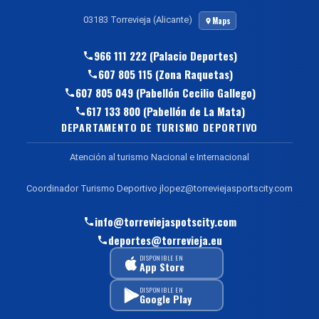
03183 Torrevieja (Alicante)
Maps
966 111 222 (Palacio Deportes)
607 805 115 (Zona Raquetas)
607 805 049 (Pabellón Cecilio Gallego)
617 133 800 (Pabellón de La Mata)
DEPARTAMENTO DE TURISMO DEPORTIVO
Atención al turismo Nacional e Internacional
Coordinador Turismo Deportivo jlopez@torreviejasportscity.com
info@torreviejaspotscity.com
deportes@torrevieja.eu
DISPONIBLE EN
App Store
DISPONIBLE EN
Google Play