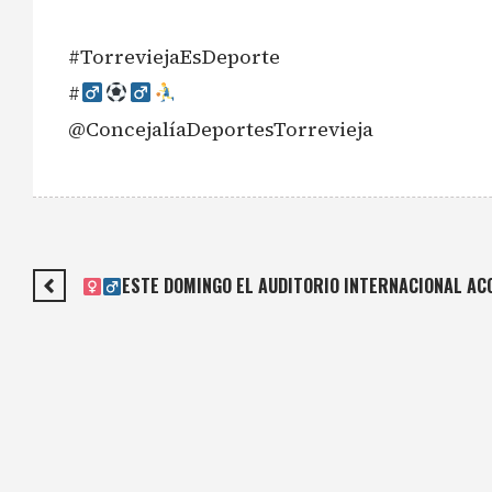
#TorreviejaEsDeporte
#‍
@ConcejalíaDeportesTorrevieja
ESTE DOMINGO EL AUDITORIO INTERNACIONAL ACO