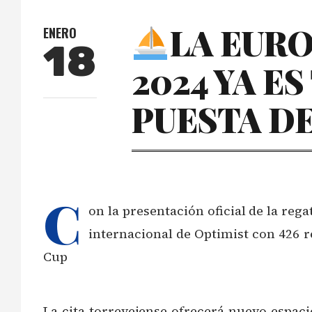
LA EUR
ENERO
18
2024 YA E
PUESTA D
C
on la presentación oficial de la rega
internacional de Optimist con 426 r
Cup
La cita torrevejense ofrecerá nuevo espaci