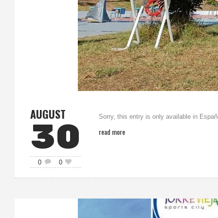
AUGUST
Sorry, this entry is only available in Españ
30
read more
0
0