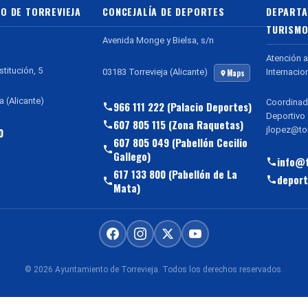
O DE TORREVIEJA
CONCEJALÍA DE DEPORTES
DEPARTA
TURISMO
Avenida Monge y Bielsa, s/n
Atención a
stitución, 5
Internacio
03183 Torrevieja (Alicante)
Maps
a (Alicante)
Coordinad
966 111 222 (Palacio Deportes)
Deportivo
607 805 115 (Zona Raquetas)
jlopez@tor
0
607 805 049 (Pabellón Cecilio
Gallego)
info@t
617 133 800 (Pabellón de La
deport
Mata)
© 2026 Ayuntamiento de Torrevieja. Todos los derechos reservados.