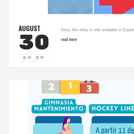
AUGUST
Sorry, this entry is only available in Españ
30
read more
0
0