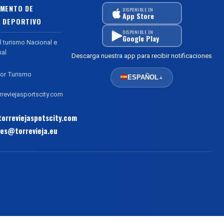
MENTO DE
DISPONIBLE EN
App Store
 DEPORTIVO
DISPONIBLE EN
Google Play
l turismo Nacional e
nal
Descarga nuestra app para recibir notificaciones
or Turismo
ESPAÑOL
▲
reviejasportscity.com
orreviejaspotscity.com
es@torrevieja.eu