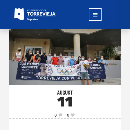
AUGUST
11
0
0