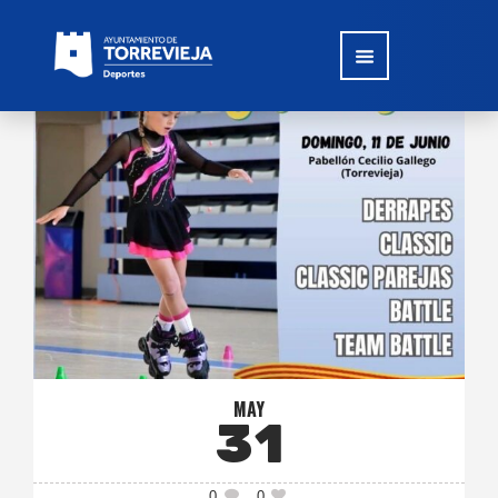
MAY
31
0
0