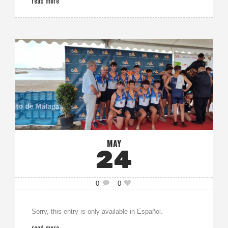
read more
MAY
24
0
0
Sorry, this entry is only available in Español.
read more