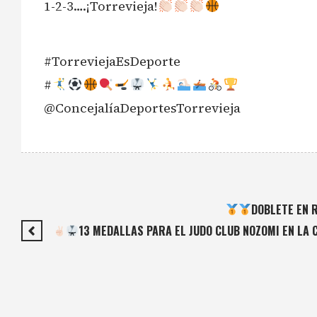
1-2-3….¡Torrevieja!
#TorreviejaEsDeporte
#
@ConcejalíaDeportesTorrevieja
DOBLETE EN 
13 MEDALLAS PARA EL JUDO CLUB NOZOMI EN LA 