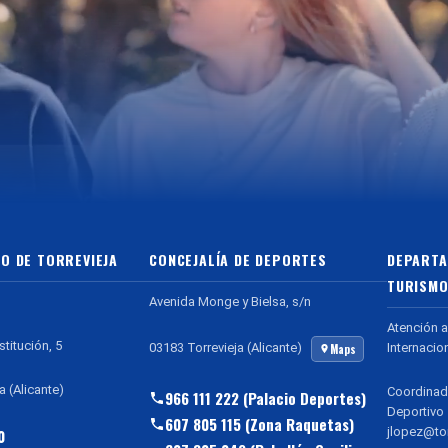
O DE TORREVIEJA
CONCEJALÍA DE DEPORTES
DEPARTA
TURISMO
Avenida Monge y Bielsa, s/n
Atención a
stitución, 5
Internacio
03183 Torrevieja (Alicante)
Maps
a (Alicante)
Coordinad
966 111 222 (Palacio Deportes)
Deportivo
607 805 115 (Zona Raquetas)
jlopez@tor
0