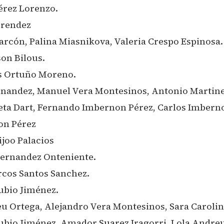
érez Lorenzo.
urendez
arcón, Palina Miasnikova, Valeria Crespo Espinosa.
son Bilous.
es Ortuño Moreno.
ernandez, Manuel Vera Montesinos, Antonio Martin
oreta Dart, Fernando Imbernon Pérez, Carlos Imbern
on Pérez
ijoo Palacios
 Hernandez Onteniente.
rcos Santos Sanchez.
Rubio Jiménez.
u Ortega, Alejandro Vera Montesinos, Sara Carolin
Rubio Jiménez, Amador Suarez Iragorri, Lola Andre