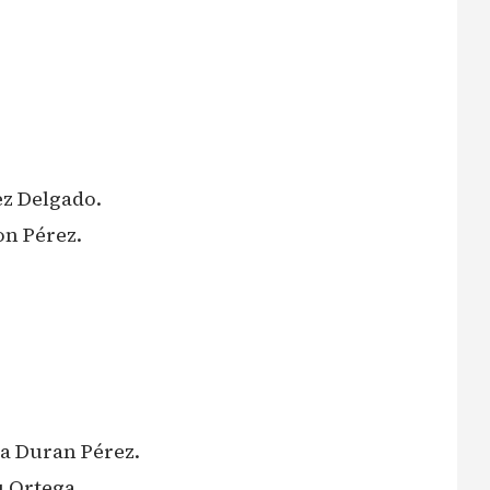
ez Delgado.
on Pérez.
a Duran Pérez.
u Ortega.