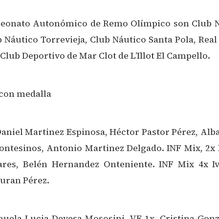
mpeonato Autonómico de Remo Olímpico son Club Ná
b Náutico Torrevieja, Club Náutico Santa Pola, Rea
Club Deportivo de Mar Clot de L’Illot El Campello.
 con medalla
niel Martinez Espinosa, Héctor Pastor Pérez, Albar
tesinos, Antonio Martinez Delgado. INF Mix, 2x
nares, Belén Hernandez Onteniente. INF Mix 4x 
uran Pérez.
uela Lucia Devesa Mososini. VF 1x, Cristina Gonz