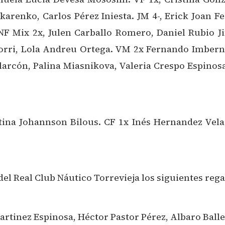
arenko, Carlos Pérez Iniesta. JM 4-, Erick Joan Fe
F Mix 2x, Julen Carballo Romero, Daniel Rubio J
orri, Lola Andreu Ortega. VM 2x Fernando Imbern
arcón, Palina Miasnikova, Valeria Crespo Espinos
stina Johannson Bilous. CF 1x Inés Hernandez Vela
l Real Club Náutico Torrevieja los siguientes rega
rtinez Espinosa, Héctor Pastor Pérez, Albaro Balle