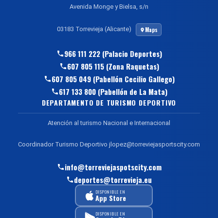
Avenida Monge y Bielsa, s/n
03183 Torrevieja (Alicante)
Maps
966 111 222 (Palacio Deportes)
607 805 115 (Zona Raquetas)
607 805 049 (Pabellón Cecilio Gallego)
617 133 800 (Pabellón de La Mata)
DEPARTAMENTO DE TURISMO DEPORTIVO
Atención al turismo Nacional e Internacional
Coordinador Turismo Deportivo jlopez@torreviejasportscity.com
info@torreviejaspotscity.com
deportes@torrevieja.eu
DISPONIBLE EN
App Store
DISPONIBLE EN