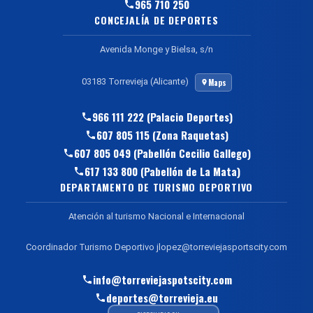
965 710 250
CONCEJALÍA DE DEPORTES
Avenida Monge y Bielsa, s/n
03183 Torrevieja (Alicante)
Maps
966 111 222 (Palacio Deportes)
607 805 115 (Zona Raquetas)
607 805 049 (Pabellón Cecilio Gallego)
617 133 800 (Pabellón de La Mata)
DEPARTAMENTO DE TURISMO DEPORTIVO
Atención al turismo Nacional e Internacional
Coordinador Turismo Deportivo jlopez@torreviejasportscity.com
info@torreviejaspotscity.com
deportes@torrevieja.eu