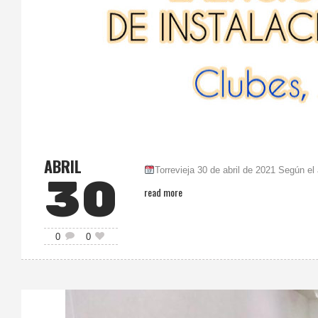
ABRIL
Torrevieja 30 de abril de 2021 Según el
30
read more
0
0