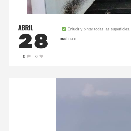
ABRIL
Enlucir y pintar todas las superficies
28
read more
0
0