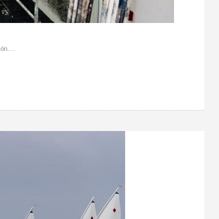
ón....