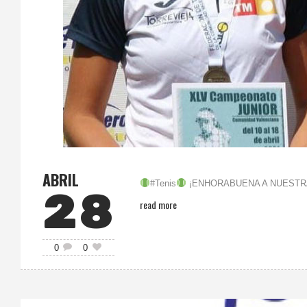
ABRIL
#Tenis
¡ENHORABUENA A NUEST
28
read more
0
0