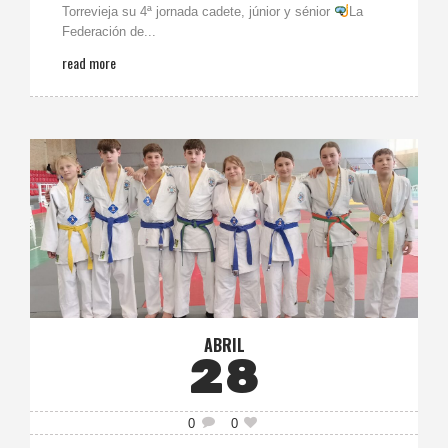
Torrevieja su 4ª jornada cadete, júnior y sénior
La
Federación de...
read more
ABRIL
28
0
0