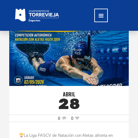
ABRIL
28
0
0
La Liga FASCV de Natación con Aletas afronta en