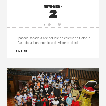
NOVIEMBRE
2
0
0
El pasado sábado 30 de octubre se celebró en Calpe la
II Fase de la Liga Interclubs de Alicante, donde...
read more