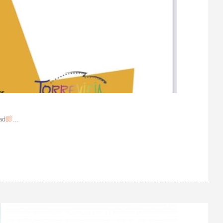
ad
...