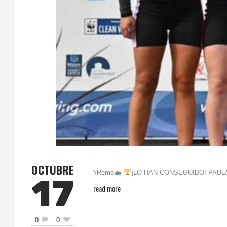
OCTUBRE
#Remo
¡LO HAN CONSEGUIDO! PAU
17
read more
0
0