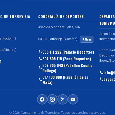
O DE TORREVIEJA
CONCEJALÍA DE DEPORTES
DEPARTA
TURISMO
Avenida Monge y Bielsa, s/n
Atención a
stitución, 5
Internacio
03183 Torrevieja (Alicante)
Maps
a (Alicante)
Coordinad
966 111 222 (Palacio Deportes)
Deportivo
607 805 115 (Zona Raquetas)
jlopez@tor
0
607 805 049 (Pabellón Cecilio
Gallego)
info@t
617 133 800 (Pabellón de La
deport
Mata)
© 2026 Ayuntamiento de Torrevieja. Todos los derechos reservados.