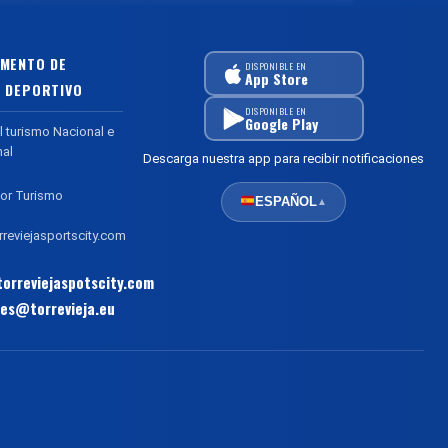
MENTO DE
DISPONIBLE EN
App Store
 DEPORTIVO
DISPONIBLE EN
Google Play
l turismo Nacional e
nal
Descarga nuestra app para recibir notificaciones
or Turismo
ESPAÑOL
▲
reviejasportscity.com
orreviejaspotscity.com
es@torrevieja.eu