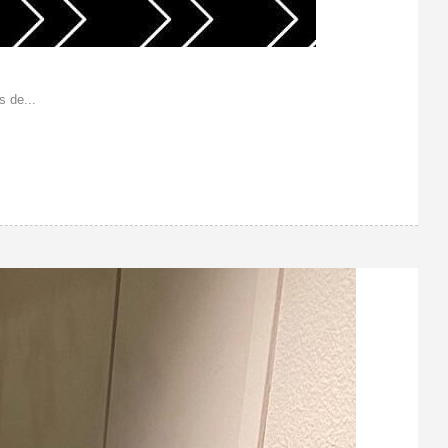
 de...