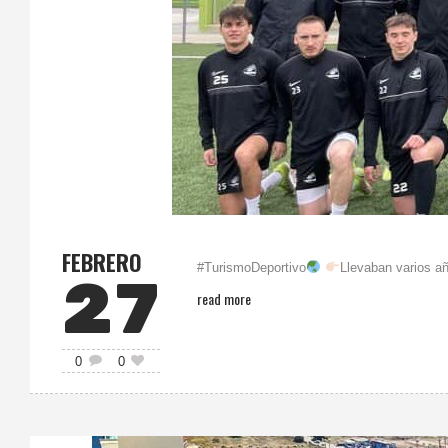
FEBRERO
#TurismoDeportivo
Llevaban varios añ
27
read more
0
0