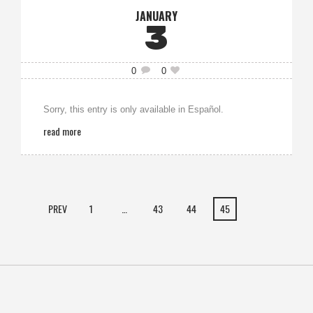
JANUARY
3
0
0
Sorry, this entry is only available in Español.
read more
PREV
1
…
43
44
45