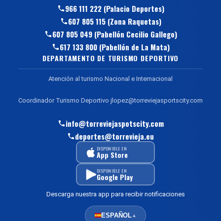
966 111 222 (Palacio Deportes)
607 805 115 (Zona Raquetas)
607 805 049 (Pabellón Cecilio Gallego)
617 133 800 (Pabellón de La Mata)
DEPARTAMENTO DE TURISMO DEPORTIVO
Atención al turismo Nacional e Internacional
Coordinador Turismo Deportivo jlopez@torreviejasportscity.com
info@torreviejaspotscity.com
deportes@torrevieja.eu
DISPONIBLE EN
App Store
DISPONIBLE EN
Google Play
Descarga nuestra app para recibir notificaciones
ESPAÑOL
▲