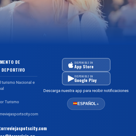
MENTO DE
DISPONIBLE EN
App Store
 DEPORTIVO
DISPONIBLE EN
Google Play
l turismo Nacional e
nal
Descarga nuestra app para recibir notificaciones
or Turismo
ESPAÑOL
▲
reviejasportscity.com
orreviejaspotscity.com