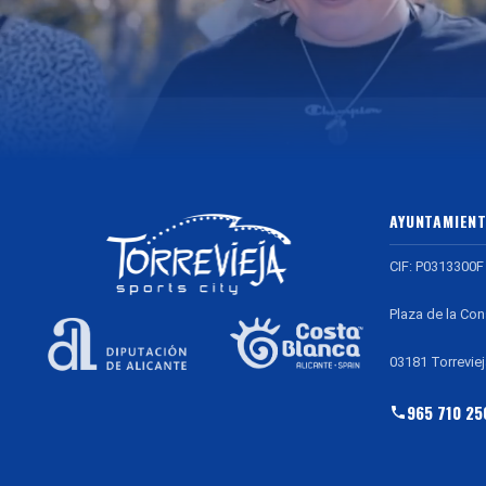
AYUNTAMIENT
CIF: P0313300F
Plaza de la Con
03181 Torreviej
965 710 25