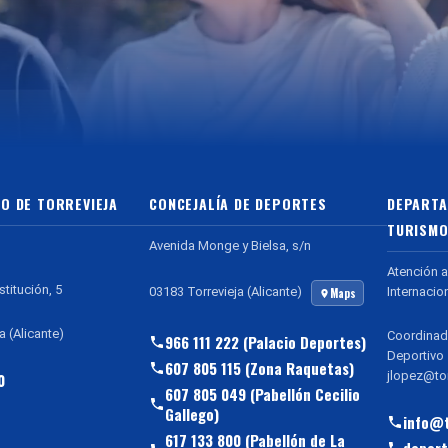
O DE TORREVIEJA
CONCEJALÍA DE DEPORTES
DEPARTA
TURISMO
Avenida Monge y Bielsa, s/n
Atención a
stitución, 5
Internacio
03183 Torrevieja (Alicante)
Maps
a (Alicante)
Coordinad
966 111 222 (Palacio Deportes)
Deportivo
607 805 115 (Zona Raquetas)
jlopez@tor
0
607 805 049 (Pabellón Cecilio
Gallego)
info@t
617 133 800 (Pabellón de La