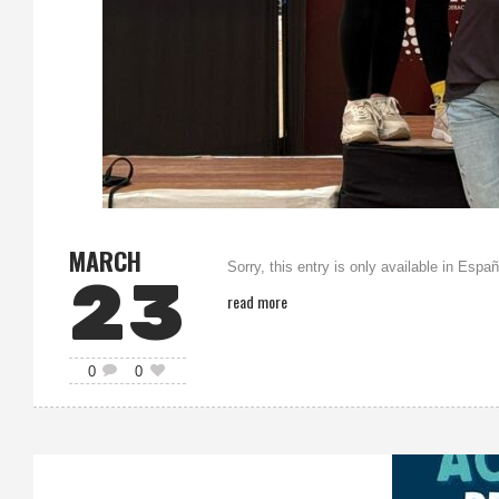
MARCH
Sorry, this entry is only available in Españ
23
read more
0
0