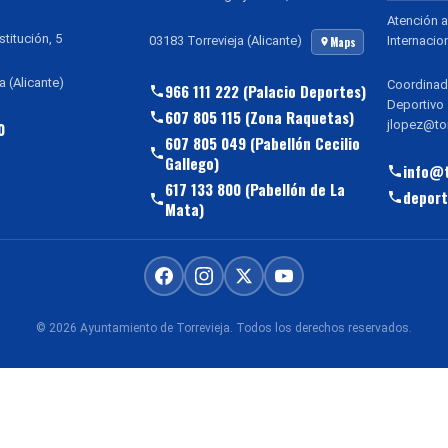
Atención a
stitución, 5
Internacio
03183 Torrevieja (Alicante)
Maps
a (Alicante)
Coordinad
966 111 222 (Palacio Deportes)
Deportivo
607 805 115 (Zona Raquetas)
jlopez@tor
0
607 805 049 (Pabellón Cecilio
Gallego)
info@t
617 133 800 (Pabellón de La
deport
Mata)
© 2026 Ayuntamiento de Torrevieja. Todos los derechos reservados.