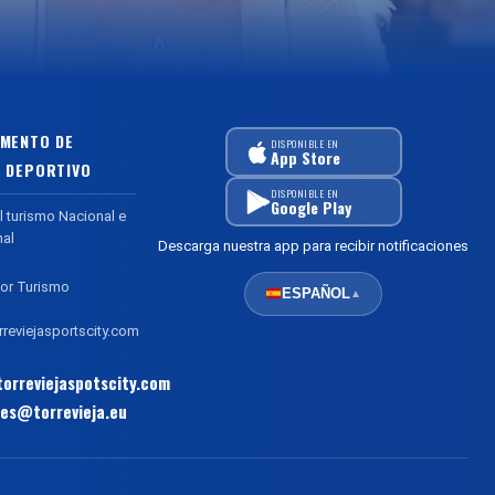
MENTO DE
DISPONIBLE EN
App Store
 DEPORTIVO
DISPONIBLE EN
Google Play
l turismo Nacional e
nal
Descarga nuestra app para recibir notificaciones
or Turismo
ESPAÑOL
▲
reviejasportscity.com
orreviejaspotscity.com
es@torrevieja.eu