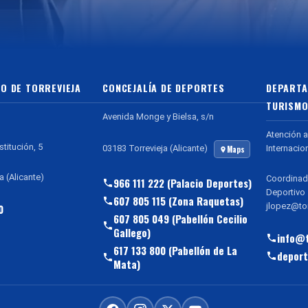
O DE TORREVIEJA
CONCEJALÍA DE DEPORTES
DEPARTA
TURISMO
Avenida Monge y Bielsa, s/n
Atención a
stitución, 5
Internacio
03183 Torrevieja (Alicante)
Maps
a (Alicante)
Coordinad
966 111 222 (Palacio Deportes)
Deportivo
607 805 115 (Zona Raquetas)
jlopez@tor
0
607 805 049 (Pabellón Cecilio
Gallego)
info@t
617 133 800 (Pabellón de La
deport
Mata)