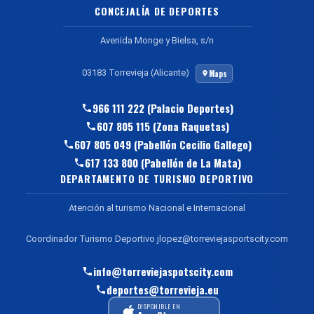
CONCEJALÍA DE DEPORTES
Avenida Monge y Bielsa, s/n
03183 Torrevieja (Alicante)
Maps
966 111 222 (Palacio Deportes)
607 805 115 (Zona Raquetas)
607 805 049 (Pabellón Cecilio Gallego)
617 133 800 (Pabellón de La Mata)
DEPARTAMENTO DE TURISMO DEPORTIVO
Atención al turismo Nacional e Internacional
Coordinador Turismo Deportivo jlopez@torreviejasportscity.com
info@torreviejaspotscity.com
deportes@torrevieja.eu
DISPONIBLE EN