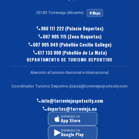
03183 Torrevieja (Alicante)
Maps
966 111 222 (Palacio Deportes)
607 805 115 (Zona Raquetas)
607 805 049 (Pabellón Cecilio Gallego)
617 133 800 (Pabellón de La Mata)
DEPARTAMENTO DE TURISMO DEPORTIVO
Atención al turismo Nacional e Internacional
Coordinador Turismo Deportivo jlopez@torreviejasportscity.com
info@torreviejaspotscity.com
deportes@torrevieja.eu
DISPONIBLE EN
App Store
DISPONIBLE EN
Google Play