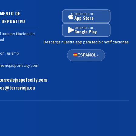
MENTO DE
DISPONIBLE EN
App Store
 DEPORTIVO
DISPONIBLE EN
Google Play
l turismo Nacional e
nal
Descarga nuestra app para recibir notificaciones
or Turismo
ESPAÑOL
▲
reviejasportscity.com
orreviejaspotscity.com
es@torrevieja.eu