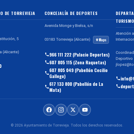
O DE TORREVIEJA
CONCEJALÍA DE DEPORTES
DEPARTA
TURISMO
Avenida Monge y Bielsa, s/n
Atención a
stitución, 5
Internacio
03183 Torrevieja (Alicante)
Maps
a (Alicante)
Coordinad
966 111 222 (Palacio Deportes)
Deportivo
607 805 115 (Zona Raquetas)
jlopez@tor
0
607 805 049 (Pabellón Cecilio
Gallego)
info@t
617 133 800 (Pabellón de La
deport
Mata)
© 2026 Ayuntamiento de Torrevieja. Todos los derechos reservados.