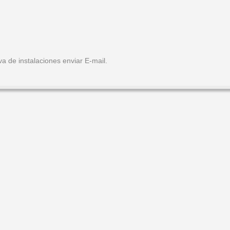
* Para cualquier solicitud de información adicional o reserva de instalaciones enviar E-mail.