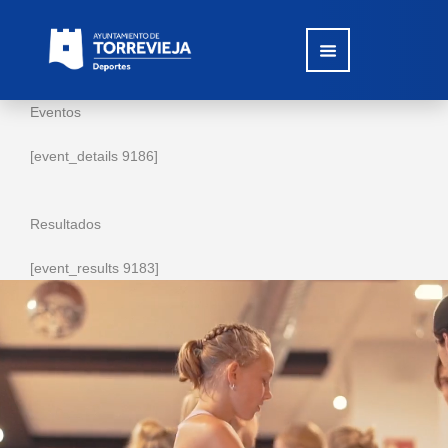
Eventos
[event_details 9186]
Resultados
[event_results 9183]