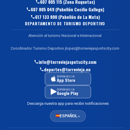
607 805 115 (Zona Raquetas)
607 805 049 (Pabellón Cecilio Gallego)
617 133 800 (Pabellón de La Mata)
DEPARTAMENTO DE TURISMO DEPORTIVO
Atención al turismo Nacional e Internacional
Coordinador Turismo Deportivo jlopez@torreviejasportscity.com
info@torreviejaspotscity.com
deportes@torrevieja.eu
DISPONIBLE EN
App Store
DISPONIBLE EN
Google Play
Descarga nuestra app para recibir notificaciones
ESPAÑOL
▲