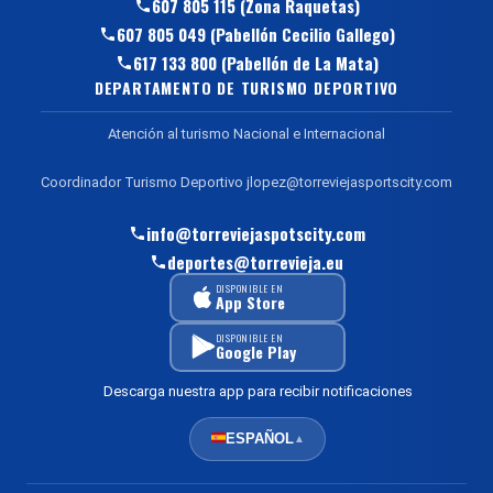
607 805 115 (Zona Raquetas)
607 805 049 (Pabellón Cecilio Gallego)
617 133 800 (Pabellón de La Mata)
DEPARTAMENTO DE TURISMO DEPORTIVO
Atención al turismo Nacional e Internacional
Coordinador Turismo Deportivo jlopez@torreviejasportscity.com
info@torreviejaspotscity.com
deportes@torrevieja.eu
DISPONIBLE EN
App Store
DISPONIBLE EN
Google Play
Descarga nuestra app para recibir notificaciones
ESPAÑOL
▲