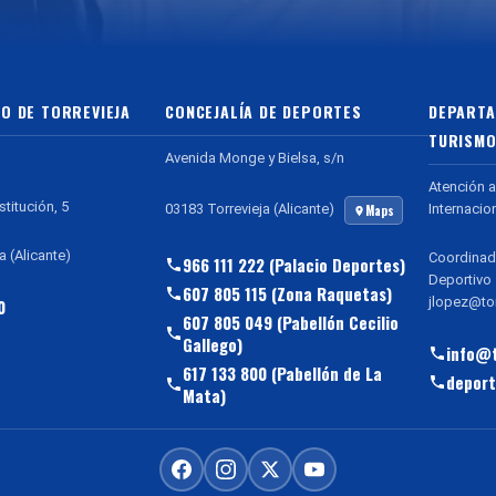
O DE TORREVIEJA
CONCEJALÍA DE DEPORTES
DEPARTA
TURISMO
Avenida Monge y Bielsa, s/n
Atención a
stitución, 5
Internacio
03183 Torrevieja (Alicante)
Maps
a (Alicante)
Coordinad
966 111 222 (Palacio Deportes)
Deportivo
607 805 115 (Zona Raquetas)
jlopez@tor
0
607 805 049 (Pabellón Cecilio
Gallego)
info@t
617 133 800 (Pabellón de La
deport
Mata)