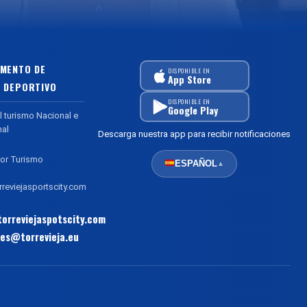
MENTO DE
DISPONIBLE EN
App Store
 DEPORTIVO
DISPONIBLE EN
Google Play
l turismo Nacional e
nal
Descarga nuestra app para recibir notificaciones
or Turismo
ESPAÑOL
▲
reviejasportscity.com
orreviejaspotscity.com
es@torrevieja.eu