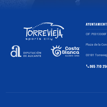
AYUNTAMIENT
CIF: P0313300F
Plaza de la Con
03181 Torreviej
965 710 25