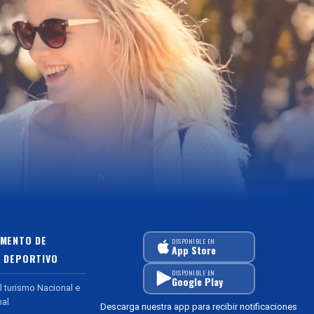
MENTO DE
DISPONIBLE EN
App Store
 DEPORTIVO
DISPONIBLE EN
Google Play
l turismo Nacional e
nal
Descarga nuestra app para recibir notificaciones