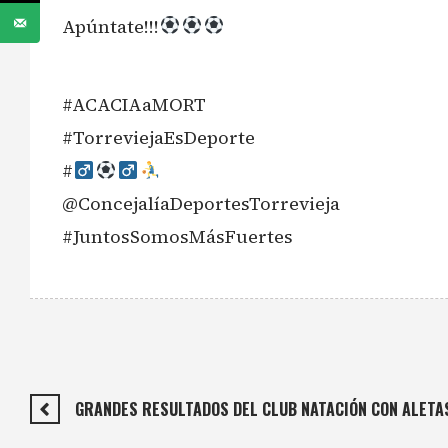
Apúntate!!!
#ACACIAaMORT
#TorreviejaEsDeporte
#‍
@ConcejalíaDeportesTorrevieja
#JuntosSomosMásFuertes
GRANDES RESULTADOS DEL CLUB NATACIÓN CON ALETAS