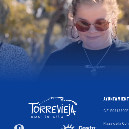
AYUNTAMIENT
CIF: P0313300F
Plaza de la Con