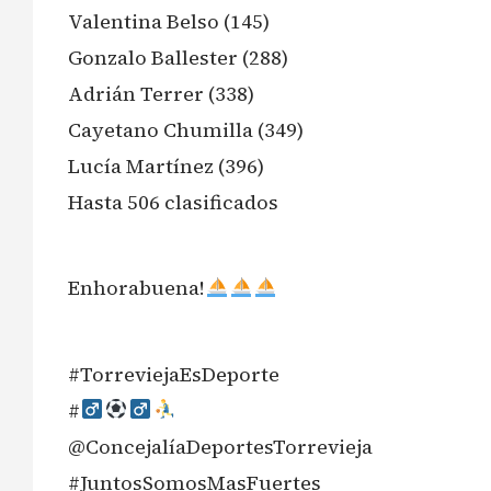
Valentina Belso (145)
Gonzalo Ballester (288)
Adrián Terrer (338)
Cayetano Chumilla (349)
Lucía Martínez (396)
Hasta 506 clasificados
Enhorabuena!
#TorreviejaEsDeporte
#‍
@ConcejalíaDeportesTorrevieja
#JuntosSomosMasFuertes