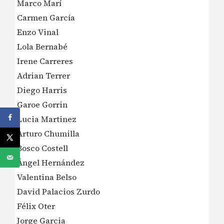
Marco Marí
Carmen García
Enzo Vinal
Lola Bernabé
Irene Carreres
Adrian Terrer
Diego Harris
Garoe Gorrin
Lucia Martinez
Arturo Chumilla
Bosco Costell
Ángel Hernández
Valentina Belso
David Palacios Zurdo
Félix Oter
Jorge Garcia