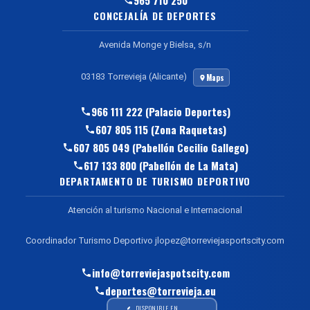
965 710 250
CONCEJALÍA DE DEPORTES
Avenida Monge y Bielsa, s/n
03183 Torrevieja (Alicante)
Maps
966 111 222 (Palacio Deportes)
607 805 115 (Zona Raquetas)
607 805 049 (Pabellón Cecilio Gallego)
617 133 800 (Pabellón de La Mata)
DEPARTAMENTO DE TURISMO DEPORTIVO
Atención al turismo Nacional e Internacional
Coordinador Turismo Deportivo jlopez@torreviejasportscity.com
info@torreviejaspotscity.com
deportes@torrevieja.eu
DISPONIBLE EN