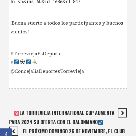
ln=sp&ms=60&id=1686&cl=847
¡Buena suerte a todos los participantes y buenos
vientos! ️
#TorreviejaEsDeporte
#‍
@ConcejalíaDeportesTorrevieja
LA TORREVIEJA INTERNATIONAL CUP AUMENTA
PARA 2024 SU OFERTA CON EL BALONMANO‍
EL PRÓXIMO DOMINGO 26 DE NOVIEMBRE, EL CLUB