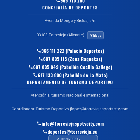
965 710 250
CONCEJALÍA DE DEPORTES
Avenida Monge y Bielsa, s/n
03183 Torrevieja (Alicante)
Maps
966 111 222 (Palacio Deportes)
607 805 115 (Zona Raquetas)
607 805 049 (Pabellón Cecilio Gallego)
617 133 800 (Pabellón de La Mata)
DEPARTAMENTO DE TURISMO DEPORTIVO
Atención al turismo Nacional e Internacional
Coordinador Turismo Deportivo jlopez@torreviejasportscity.com
info@torreviejaspotscity.com
deportes@torrevieja.eu
DISPONIBLE EN