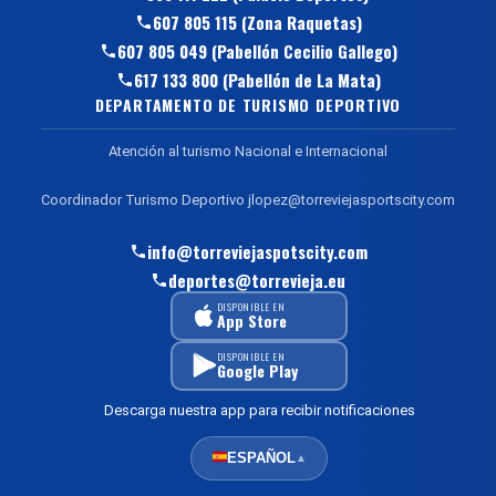
607 805 115 (Zona Raquetas)
607 805 049 (Pabellón Cecilio Gallego)
617 133 800 (Pabellón de La Mata)
DEPARTAMENTO DE TURISMO DEPORTIVO
Atención al turismo Nacional e Internacional
Coordinador Turismo Deportivo jlopez@torreviejasportscity.com
info@torreviejaspotscity.com
deportes@torrevieja.eu
DISPONIBLE EN
App Store
DISPONIBLE EN
Google Play
Descarga nuestra app para recibir notificaciones
ESPAÑOL
▲