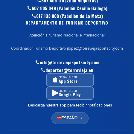
607 805 115 (Zona Raquetas)
607 805 049 (Pabellón Cecilio Gallego)
617 133 800 (Pabellón de La Mata)
DEPARTAMENTO DE TURISMO DEPORTIVO
Atención al turismo Nacional e Internacional
Coordinador Turismo Deportivo jlopez@torreviejasportscity.com
info@torreviejaspotscity.com
deportes@torrevieja.eu
DISPONIBLE EN
App Store
DISPONIBLE EN
Google Play
Descarga nuestra app para recibir notificaciones
ESPAÑOL
▲