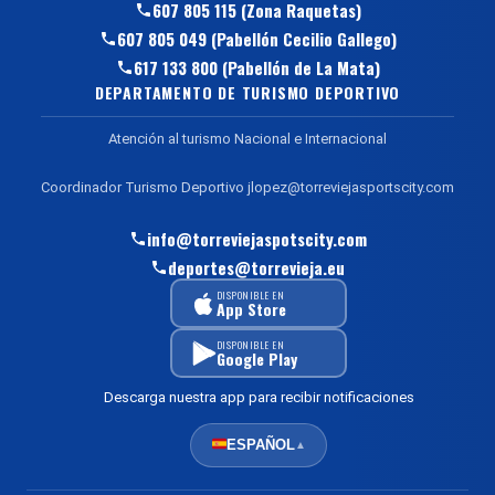
607 805 115 (Zona Raquetas)
607 805 049 (Pabellón Cecilio Gallego)
617 133 800 (Pabellón de La Mata)
DEPARTAMENTO DE TURISMO DEPORTIVO
Atención al turismo Nacional e Internacional
Coordinador Turismo Deportivo jlopez@torreviejasportscity.com
info@torreviejaspotscity.com
deportes@torrevieja.eu
DISPONIBLE EN
App Store
DISPONIBLE EN
Google Play
Descarga nuestra app para recibir notificaciones
ESPAÑOL
▲