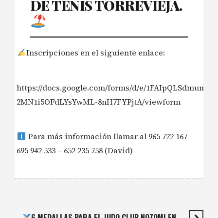
DE TENIS TORREVIEJA.
Inscripciones en el siguiente enlace:
https://docs.google.com/forms/d/e/1FAIpQLSdmum
2MN1i5OFdLYsYwML-8nH7FYPjtA/viewform
Para más información llamar al 965 722 167 –
695 942 533 – 652 235 758 (David)
6 MEDALLAS PARA EL JUDO CLUB NOZOMI EN