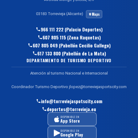
03183 Torrevieja (Alicante)
Maps
966 111 222 (Palacio Deportes)
607 805 115 (Zona Raquetas)
607 805 049 (Pabellón Cecilio Gallego)
617 133 800 (Pabellón de La Mata)
DEPARTAMENTO DE TURISMO DEPORTIVO
Atención al turismo Nacional e Internacional
Coordinador Turismo Deportivo jlopez@torreviejasportscity.com
info@torreviejaspotscity.com
deportes@torrevieja.eu
DISPONIBLE EN
App Store
DISPONIBLE EN
Google Play