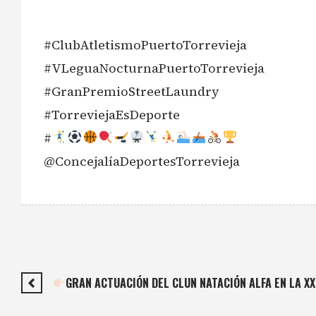
#ClubAtletismoPuertoTorrevieja
#VLeguaNocturnaPuertoTorrevieja
#GranPremioStreetLaundry
#TorreviejaEsDeporte
#
@ConcejalíaDeportesTorrevieja
GRAN ACTUACIÓN DEL CLUN NATACIÓN ALFA EN LA XX