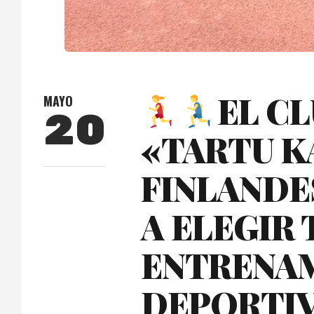
EL C
MAYO
20
«TARTU K
FINLANDE
A ELEGIR 
ENTRENAM
DEPORTIV