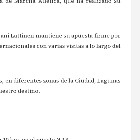
a de Marcha Atlética, que ha realizado su
Jani Lattinen mantiene su apuesta firme por
rnacionales con varias visitas a lo largo del
s, en diferentes zonas de la Ciudad, Lagunas
uestro destino.
 20 km, en el puesto N-13