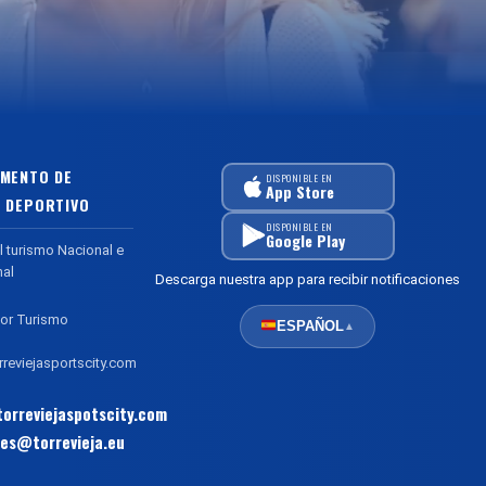
MENTO DE
DISPONIBLE EN
App Store
 DEPORTIVO
DISPONIBLE EN
Google Play
l turismo Nacional e
nal
Descarga nuestra app para recibir notificaciones
or Turismo
ESPAÑOL
▲
reviejasportscity.com
orreviejaspotscity.com
es@torrevieja.eu