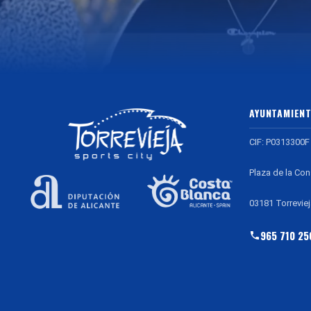
AYUNTAMIENT
CIF: P0313300F
Plaza de la Con
03181 Torreviej
965 710 25