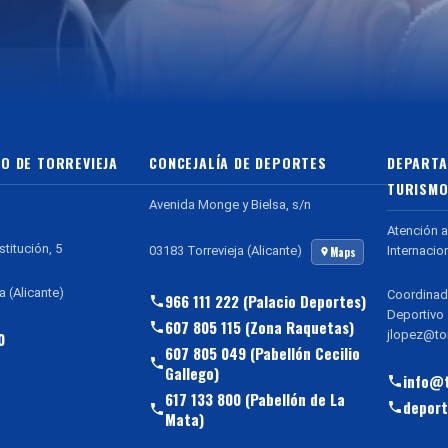
O DE TORREVIEJA
CONCEJALÍA DE DEPORTES
DEPARTA
TURISMO
Avenida Monge y Bielsa, s/n
Atención a
stitución, 5
Internacio
03183 Torrevieja (Alicante)
Maps
a (Alicante)
Coordinad
966 111 222 (Palacio Deportes)
Deportivo
607 805 115 (Zona Raquetas)
jlopez@tor
0
607 805 049 (Pabellón Cecilio
Gallego)
info@t
617 133 800 (Pabellón de La
deport
Mata)